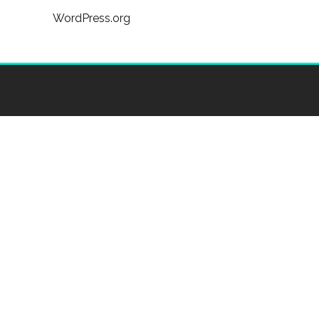
WordPress.org
Clínica Dental Sedona surge en Madrid, con el objetivo de
ofrecer las mejores soluciones bucodentales.
ACCESOS DIRECTOS
🥇 Dentista en Aluche – Clínica Dental Sedona
TRATAMIENTOS
CONTACTO