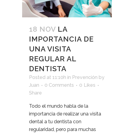
18 NOV
LA
IMPORTANCIA DE
UNA VISITA
REGULAR AL
DENTISTA
Posted at 11:10h
in
Prevención
by
Juan
0 Comments
0
Likes
Share
Todo el mundo habla de la
importancia de realizar una visita
dental a tu dentista con
regularidad, pero para muchas