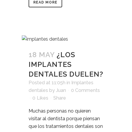
READ MORE
18 MAY
¿LOS
IMPLANTES
DENTALES DUELEN?
Posted at 11:05h
in
Implantes
dentales
by
Juan
0 Comments
0
Likes
Share
Muchas personas no quieren
visitar al dentista porque piensan
que los tratamientos dentales son