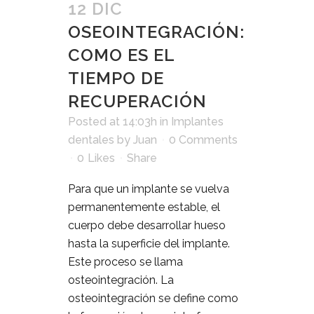
12 DIC
OSEOINTEGRACIÓN:
COMO ES EL
TIEMPO DE
RECUPERACIÓN
Posted at 14:03h
in
Implantes
dentales
by
Juan
0 Comments
0
Likes
Share
Para que un implante se vuelva
permanentemente estable, el
cuerpo debe desarrollar hueso
hasta la superficie del implante.
Este proceso se llama
osteointegración. La
osteointegración se define como