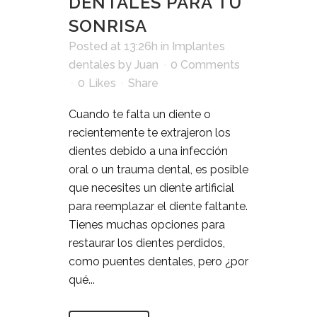
DENTALES PARA TU
SONRISA
Posted at 13:26h
in
Implantes
dentales
by
Juan
0 Comments
0
Likes
Share
Cuando te falta un diente o
recientemente te extrajeron los
dientes debido a una infección
oral o un trauma dental, es posible
que necesites un diente artificial
para reemplazar el diente faltante.
Tienes muchas opciones para
restaurar los dientes perdidos,
como puentes dentales, pero ¿por
qué...