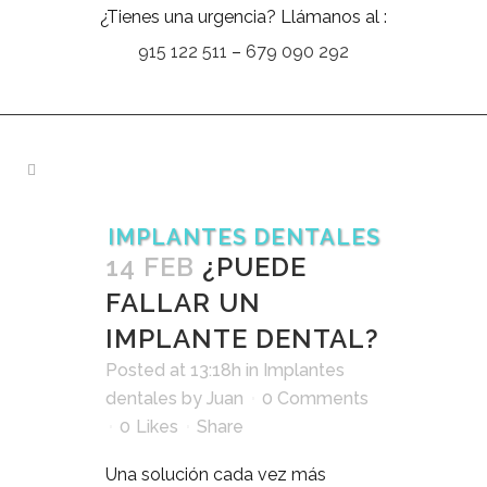
¿Tienes una urgencia? Llámanos al :
915 122 511
–
679 090 292
IMPLANTES DENTALES
14 FEB
¿PUEDE
FALLAR UN
IMPLANTE DENTAL?
Posted at 13:18h
in
Implantes
dentales
by
Juan
0 Comments
0
Likes
Share
Una solución cada vez más