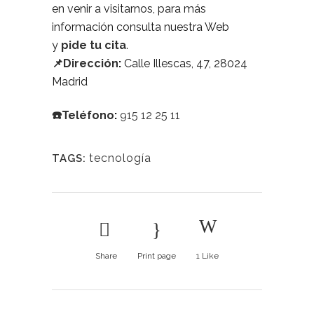
en venir a visitarnos, para más
información consulta nuestra Web
y
pide tu cita
.
📌Dirección
:
Calle Illescas, 47, 28024
Madrid
☎️Teléfono
:
915 12 25 11
tecnología
TAGS:
Share
Print page
1
Like