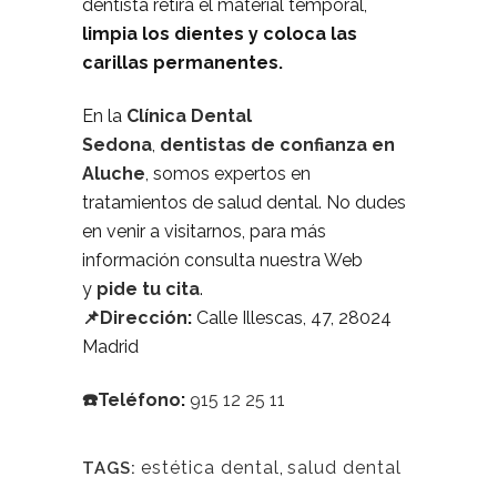
dentista retira el material temporal,
limpia los dientes y coloca las
carillas permanentes.
En la
Clínica Dental
Sedona
,
dentistas de confianza en
Aluche
, somos expertos en
tratamientos de salud dental. No dudes
en venir a visitarnos, para más
información consulta nuestra Web
y
pide tu cita
.
📌Dirección
:
Calle Illescas, 47, 28024
Madrid
☎️Teléfono
:
915 12 25 11
estética dental
,
salud dental
TAGS: