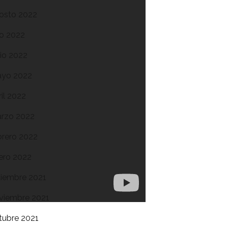
osto 2022
lio 2022
nio 2022
yo 2022
ril 2022
rzo 2022
brero 2022
ero 2022
ciembre 2021
viembre 2021
tubre 2021