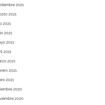
ptiembre 2021
osto 2021
io 2021
nio 2021
yo 2021
ril 2021
rzo 2021
brero 2021
ero 2021
ciembre 2020
viembre 2020