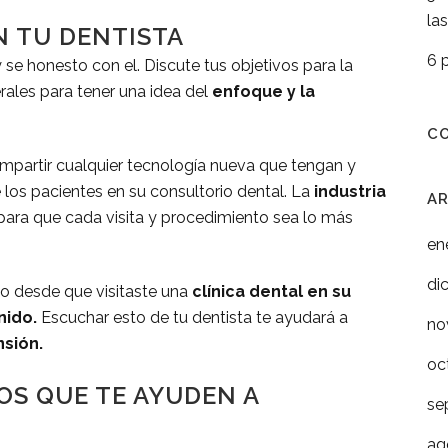
la
N TU DENTISTA
6 
 se honesto con el. Discute tus objetivos para la
ales para tener una idea del
enfoque y la
C
ompartir cualquier tecnología nueva que tengan y
los pacientes en su consultorio dental. La
industria
A
ara que cada visita y procedimiento sea lo más
en
di
 desde que visitaste una
clínica dental en su
nido.
Escuchar esto de tu dentista te ayudará a
no
nsión.
oc
OS QUE TE AYUDEN A
se
ag