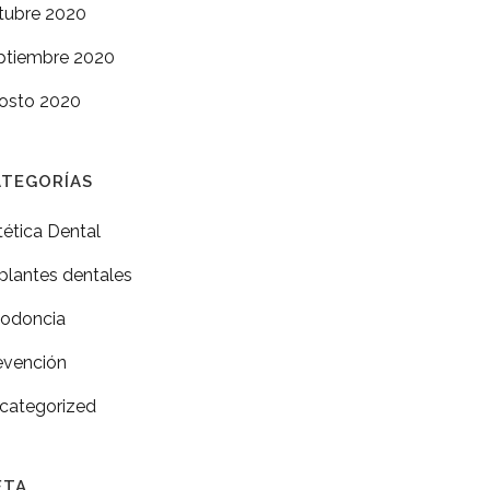
tubre 2020
ptiembre 2020
osto 2020
ATEGORÍAS
tética Dental
plantes dentales
todoncia
evención
categorized
ETA