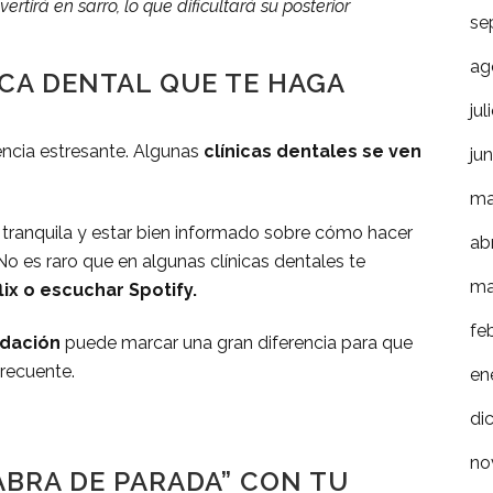
ertirá en sarro, lo que dificultará su posterior
se
ag
ICA DENTAL QUE TE HAGA
jul
iencia estresante. Algunas
clínicas dentales se ven
ju
ma
 tranquila y estar bien informado sobre cómo hacer
ab
o es raro que en algunas clínicas dentales te
ma
lix o escuchar Spotify.
fe
odación
puede marcar una gran diferencia para que
frecuente.
en
di
no
ABRA DE PARADA” CON TU