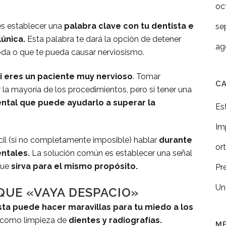
oc
es establecer una
palabra clave con tu dentista e
se
lúnica.
Esta palabra te dará la opción de detener
ag
oda o que te pueda causar nerviosismo.
 eres un paciente muy nervioso
. Tomar
C
la mayoría de los procedimientos, pero si tener una
ental que puede ayudarlo a superar la
Es
Im
ícil (si no completamente imposible) hablar
durante
or
ntales.
La solución común es establecer una señal
que
sirva para el mismo propósito.
Pr
Un
 QUE «VAYA DESPACIO»
sta puede hacer maravillas para tu miedo a los
, como limpieza de
dientes y radiografías.
M