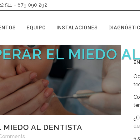
22 511
–
679 090 292
ENTOS
EQUIPO
INSTALACIONES
DIAGNÓSTIC
ERAR EL MIEDO AL
EN
Od
te
Co
te
¿C
de
 MIEDO AL DENTISTA
 Comments
5 