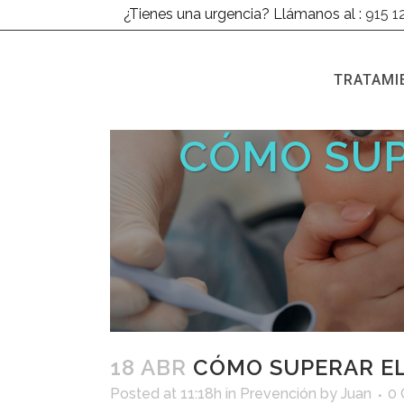
¿Tienes una urgencia? Llámanos al :
915 1
TRATAMI
CÓMO SUP
18 ABR
CÓMO SUPERAR EL
Posted at 11:18h
in
Prevención
by
Juan
0