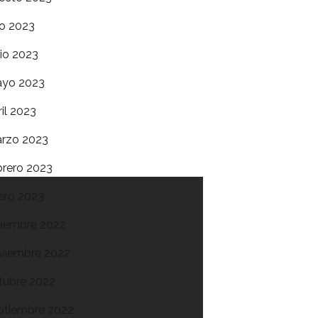
lio 2023
nio 2023
yo 2023
ril 2023
rzo 2023
brero 2023
ero 2023
ciembre 2022
viembre 2022
tubre 2022
ptiembre 2022