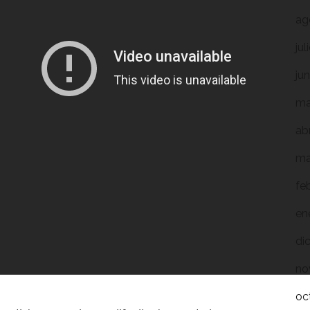
ag
ju
ju
ma
ab
ma
fe
en
di
no
oc