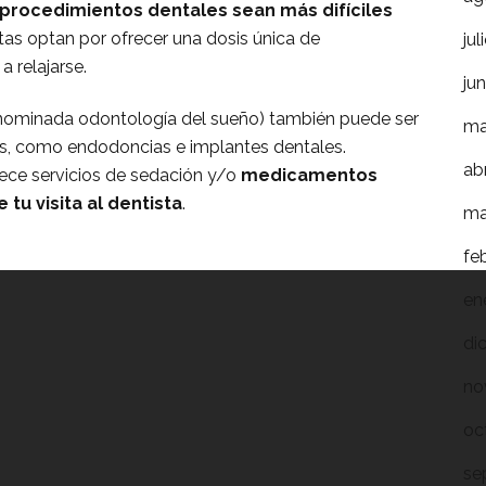
procedimientos dentales sean más difíciles
tas optan por ofrecer una dosis única de
ju
 relajarse.
ju
nominada odontología del sueño) también puede ser
ma
s, como endodoncias e implantes dentales.
ab
rece servicios de sedación y/o
medicamentos
 tu visita al dentista
.
ma
fe
en
di
no
oc
se